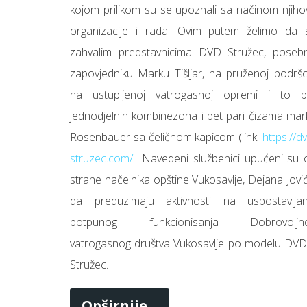
kojom prilikom su se upoznali sa načinom njiho
organizacije i rada. Ovim putem želimo da 
zahvalim predstavnicima DVD Stružec, poseb
zapovjedniku Marku Tišljar, na pruženoj podršci
na ustupljenoj vatrogasnoj opremi i to p
jednodjelnih kombinezona i pet pari čizama mar
Rosenbauer sa čeličnom kapicom (link:
https://d
struzec.com/
Navedeni službenici upućeni su 
strane načelnika opštine Vukosavlje, Dejana Jović
da preduzimaju aktivnosti na uspostavljan
potpunog funkcionisanja Dobrovoljn
vatrogasnog društva Vukosavlje po modelu DVD
Stružec.
Opširnije...