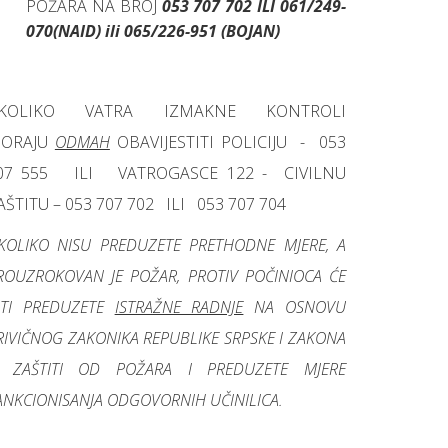
POŽARA NA BROJ
053 707 702 ILI 061/249-
070(NAID) ili 065/226-951 (BOJAN)
KOLIKO VATRA IZMAKNE KONTROLI
ORAJU
ODMAH
OBAVIJESTITI POLICIJU - 053
07 555 ILI VATROGASCE 122 - CIVILNU
AŠTITU – 053 707 702 ILI 053 707 704
KOLIKO NISU PREDUZETE PRETHODNE MJERE, A
ROUZROKOVAN JE POŽAR, PROTIV POČINIOCA ĆE
ITI PREDUZETE
ISTRAŽNE RADNJE
NA OSNOVU
RIVIČNOG ZAKONIKA REPUBLIKE SRPSKE I ZAKONA
 ZAŠTITI OD POŽARA I PREDUZETE MJERE
ANKCIONISANJA ODGOVORNIH UČINILICA.