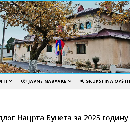
VILA KARAMATA
NTI
JAVNE NABAVKE
SKUPŠTINA OPŠTI
лог Нацрта Буџета за 2025 годину