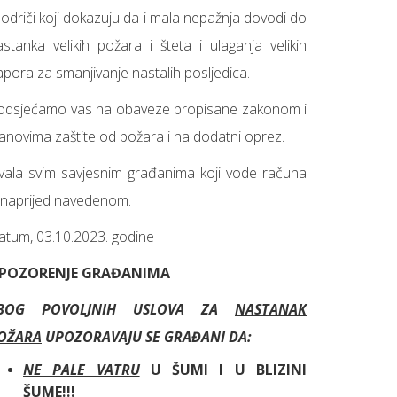
odriči koji dokazuju da i mala nepažnja dovodi do
astanka velikih požara i šteta i ulaganja velikih
apora za smanjivanje nastalih posljedica.
odsjećamo vas na obaveze propisane zakonom i
lanovima zaštite od požara i na dodatni oprez.
vala svim savjesnim građanima koji vode računa
 naprijed navedenom.
atum, 03.10.2023. godine
POZORENJE GRAĐANIMA
BOG POVOLJNIH USLOVA ZA
NASTANAK
OŽARA
UPOZORAVAJU SE GRAĐANI DA:
NE PALE VATRU
U ŠUMI I U BLIZINI
ŠUME!!!