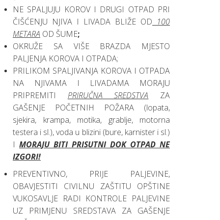
NE SPALJUJU KOROV I DRUGI OTPAD PRI
ČIŠĆENJU NJIVA I LIVADA BLIŽE OD
100
METARA
OD ŠUME
;
OKRUŽE SA VIŠE BRAZDA MJESTO
PALJENJA KOROVA I OTPADA;
PRILIKOM SPALJIVANJA KOROVA I OTPADA
NA NJIVAMA I LIVADAMA MORAJU
PRIPREMITI
PRIRUČNA SREDSTVA
ZA
GAŠENJE POČETNIH POŽARA (lopata,
sjekira, krampa, motika, grablje, motorna
testera i sl.), voda u blizini (bure, karnister i sl.)
I
MORAJU BITI PRISUTNI DOK OTPAD NE
IZGORI!
PREVENTIVNO, PRIJE PALJEVINE,
OBAVJESTITI CIVILNU ZAŠTITU OPŠTINE
VUKOSAVLJE RADI KONTROLE PALJEVINE
UZ PRIMJENU SREDSTAVA ZA GAŠENJE