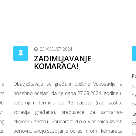
23 AVGUST 2024
ZADIMLJAVANJE
KOMARACA!
P
na
Obavještavaju se građani opštine Vukosavlje, a
d
im
posebno pčelari, da će dana 27.08.2024. godine u
n
OU
večernjem terminu od 18 časova (radi zaštite
t
li
zdravlja građana), preduzeće za sanitarno-
i
og
ekološku zaštitu „Sanitarac“ d.o.o Vlasenica izvršiti
o
e,
ponovnu akciju suzbijanja odraslih formi komaraca
d