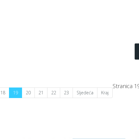
Stranica 1
18
19
20
21
22
23
Sljedeća
Kraj