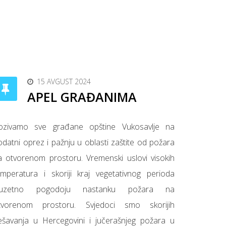
15 AVGUST 2024
APEL GRAĐANIMA
ozivamo sve građane opštine Vukosavlje na
odatni oprez i pažnju u oblasti zaštite od požara
a otvorenom prostoru. Vremenski uslovi visokih
emperatura i skoriji kraj vegetativnog perioda
zuzetno pogodoju nastanku požara na
tvorenom prostoru. Svjedoci smo skorijih
ešavanja u Hercegovini i jučerašnjeg požara u