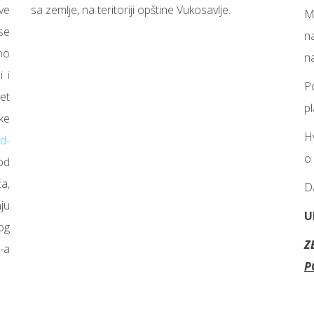
ve
sa zemlje, na teritoriji opštine Vukosavlje.
M
se
n
no
n
 i
P
et
p
ke
H
vd-
o
od
a,
D
ju
U
og
Z
-a
P