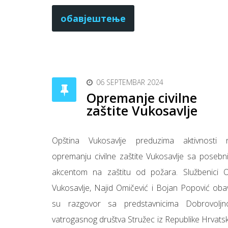
обавјештење
06 SEPTEMBAR 2024
Opremanje civilne
zaštite Vukosavlje
Opština Vukosavlje preduzima aktivnosti 
opremanju civilne zaštite Vukosavlje sa posebn
akcentom na zaštitu od požara. Službenici 
Vukosavlje, Najid Omičević i Bojan Popović obavi
su razgovor sa predstavnicima Dobrovoljn
vatrogasnog društva Stružec iz Republike Hrvatsk