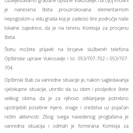
Obavještavamo građane opštine Vukosavlje, na čijoj imovini
je nanesena šteta prouzrokovana elementarnom
nepogodom u vidu grada koji je zadesio šire područje naše
lokalne zajednice, da je na terenu Komisija za procjenu
šteta.
Štetu možete prijaviti na brojeve službenih telefona
Opštinske uprave Vukosavlje i to: 053/707-702 i 053/707-
704.
Opštinski štab za vanredne situacije je, nakon sagledavanja
cjelokupne situacije, utvrdio da su obim i posljedice štete
velikog obima, da je za njihovo otklanjanje potrebno
upotrijebiti posebne mjere, snage i sredstva uz pojačan
režim aktivnosti. Zbog svega navedenog proglašena je
vanredna situacija i odmah je formirana Komisija za