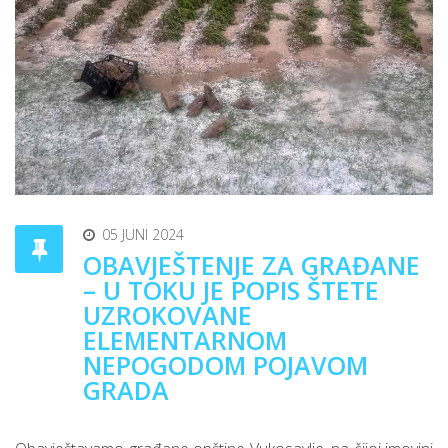
05 JUNI 2024
OBAVJEŠTENJE ZA GRAĐANE
– U TOKU JE POPIS ŠTETE
UZROKOVANE
ELEMENTARNOM
NEPOGODOM POJAVOM
GRADA