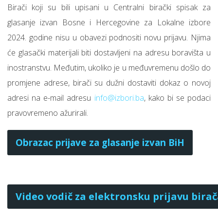
Birači koji su bili upisani u Centralni birački spisak za
glasanje izvan Bosne i Hercegovine za Lokalne izbore
2024. godine nisu u obavezi podnositi novu prijavu. Njima
će glasački materijali biti dostavljeni na adresu boravišta u
inostranstvu. Međutim, ukoliko je u međuvremenu došlo do
promjene adrese, birači su dužni dostaviti dokaz o novoj
adresi na e-mail adresu
info@izbori.ba
, kako bi se podaci
pravovremeno ažurirali.
Obrazac prijave za glasanјe izvan BiH
Video vodič za elektronsku prijavu birač