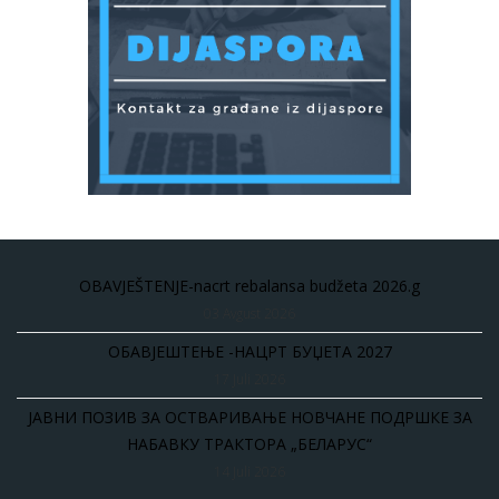
OBAVJEŠTENJE-nacrt rebalansa budžeta 2026.g
03 Avgust 2026
ОБАВЈЕШТЕЊЕ -НАЦРТ БУЏЕТА 2027
17 Juli 2026
ЈАВНИ ПОЗИВ ЗА ОСТВАРИВАЊЕ НОВЧАНЕ ПОДРШКЕ ЗА
НАБАВКУ ТРАКТОРА „БЕЛАРУС“
14 Juli 2026