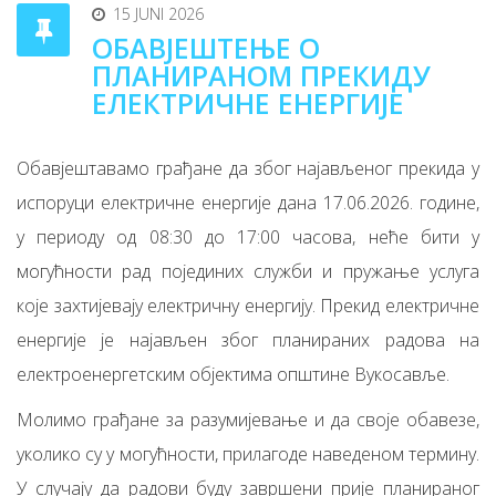
15 JUNI 2026
ОБАВЈЕШТЕЊЕ О
ПЛАНИРАНОМ ПРЕКИДУ
ЕЛЕКТРИЧНЕ ЕНЕРГИЈЕ
Обавјештавамо грађане да због најављеног прекида у
испоруци електричне енергије дана 17.06.2026. године,
у периоду од 08:30 до 17:00 часова, неће бити у
могућности рад појединих служби и пружање услуга
које захтијевају електричну енергију. Прекид електричне
енергије је најављен због планираних радова на
електроенергетским објектима општине Вукосавље.
Молимо грађане за разумијевање и да своје обавезе,
уколико су у могућности, прилагоде наведеном термину.
У случају да радови буду завршени прије планираног