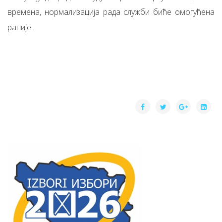
времена, нормализација рада служби биће омогућена
раније.