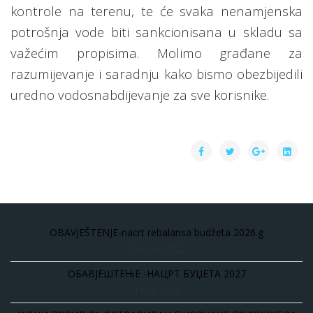
kontrole na terenu, te će svaka nenamjenska
potrošnja vode biti sankcionisana u skladu sa
važećim propisima. Molimo građane za
razumijevanje i saradnju kako bismo obezbijedili
uredno vodosnabdijevanje za sve korisnike.
OBAVJEŠTENJE-nacrt rebalansa budžeta 2026.g
03 Avgust 2026
ОБАВЈЕШТЕЊЕ -НАЦРТ БУЏЕТА 2027
17 Juli 2026