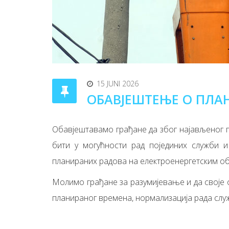
15 JUNI 2026
ОБАВЈЕШТЕЊЕ О ПЛА
Обавјештавамо грађане да због најављеног пре
бити у могућности рад појединих служби и 
планираних радова на електроенергетским о
Молимо грађане за разумијевање и да своје о
планираног времена, нормализација рада слу