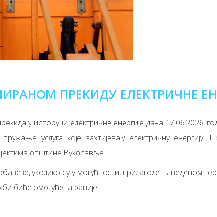
НИРАНОМ ПРЕКИДУ ЕЛЕКТРИЧНЕ ЕН
кида у испоруци електричне енергије дана 17.06.2026. год
пружање услуга које захтијевају електричну енергију. П
бјектима општине Вукосавље.
бавезе, уколико су у могућности, прилагоде наведеном терм
жби биће омогућена раније.