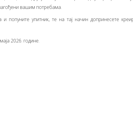
илагођени вашим потребама.
 и попуните упитник, те на тај начин допринесете креи
маја 2026. године.