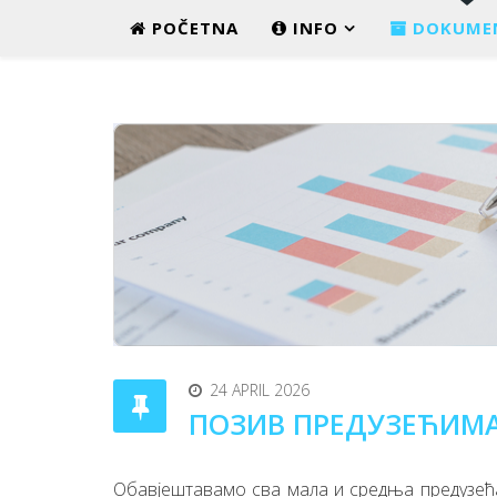
POČETNA
INFO
DOKUME
24 APRIL 2026
ПОЗИВ ПРЕДУЗЕЋИМА
Обавјештавамо сва мала и средња предузећ