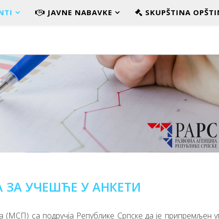
NTI
JAVNE NABAVKE
SKUPŠTINA OPŠTI
 ЗА УЧЕШЋЕ У АНКЕТИ
а (МСП) са подручја Републике Српске да је припремљен 