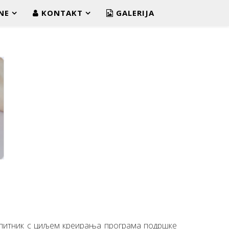
NE
KONTAKT
GALERIJA
упитник с циљем креирања програма подршке