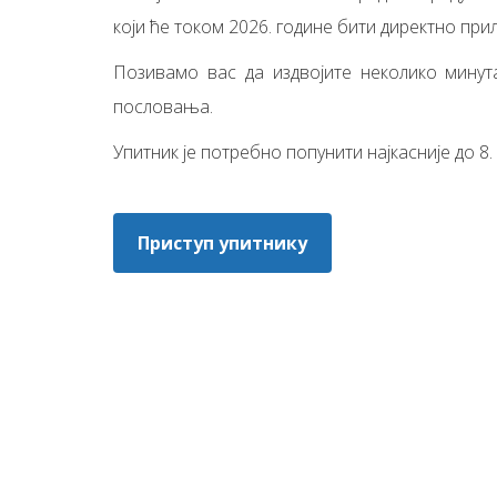
који ће током 2026. године бити директно пр
Позивамо вас да издвојите неколико минута
пословања.
Упитник је потребно попунити најкасније до 8. 
Приступ упитнику