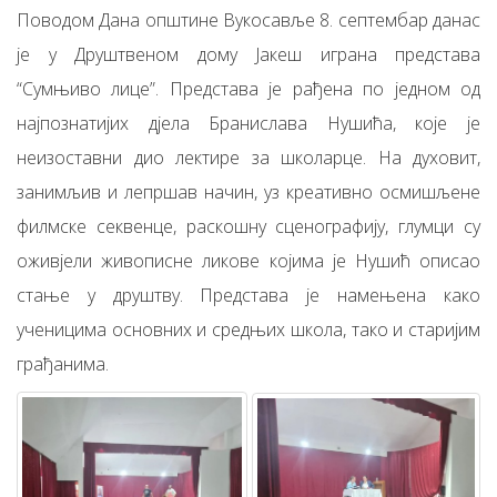
Поводом Дана општине Вукосавље 8. септембар данас
је у Друштвеном дому Јакеш играна представа
“Сумњиво лице”. Представа је рађена по једном од
најпознатијих дјела Бранислава Нушића, које је
неизоставни дио лектире за школарце. На духовит,
занимљив и лепршав начин, уз креативно осмишљене
филмске секвенце, раскошну сценографију, глумци су
оживјели живописне ликове којима је Нушић описао
стање у друштву. Представа је намењена како
ученицима основних и
средњих школа, тако и старијим
грађанима.