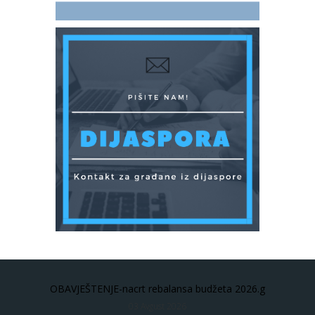
OBAVJEŠTENJE-nacrt rebalansa budžeta 2026.g
03 Avgust 2026