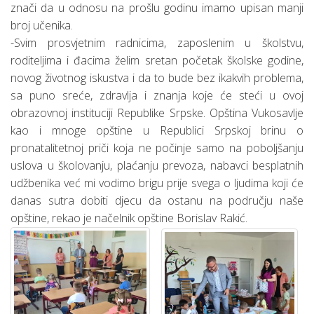
znači da u odnosu
na prošlu godinu imamo upisan manji
broj učenika.
-Svim prosvjetnim radnicima, zaposlenim u školstvu,
roditeljima i đacima želim sretan početak školske godine,
novog životnog iskustva i da to bude bez ikakvih problema,
sa puno sreće, zdravlja i znanja koje će steći u ovoj
obrazovnoj instituciji Republike Srpske. Opština Vukosavlje
kao i mnoge opštine u Republici Srpskoj brinu o
pronatalitetnoj priči koja ne počinje samo na poboljšanju
uslova u školovanju, plaćanju prevoza, nabavci besplatnih
udžbenika već mi vodimo brigu prije svega o ljudima koji će
danas sutra dobiti djecu da ostanu na području naše
opštine, rekao je načelnik opštine Borislav Rakić.