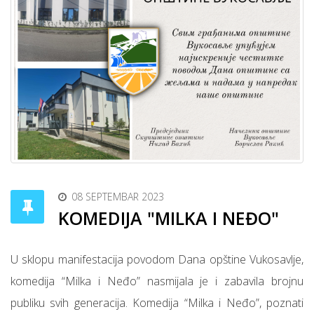
08 SEPTEMBAR 2023
KOMEDIJA "MILKA I NEĐO"
U sklopu manifestacija povodom Dana opštine Vukosavlje,
komedija “Milka i Neđo” nasmijala je i zabavila brojnu
publiku svih generacija. Komedija “Milka i Neđo”, poznati