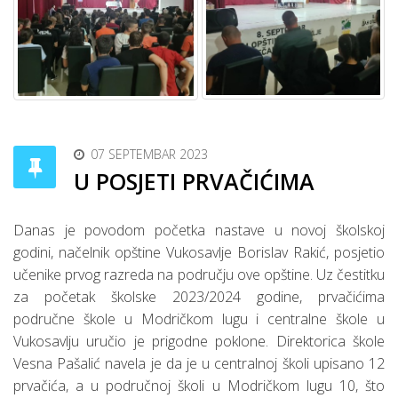
07 SEPTEMBAR 2023
U POSJETI PRVAČIĆIMA
Danas je povodom početka nastave u novoj školskoj
godini, načelnik opštine Vukosavlje Borislav Rakić, posjetio
učenike prvog razreda na području ove opštine. Uz čestitku
za početak školske 2023/2024 godine, prvačićima
područne škole u Modričkom lugu i centralne škole u
Vukosavlju uručio je prigodne poklone. Direktorica škole
Vesna Pašalić navela je da je u centralnoj školi upisano 12
prvačića, a u područnoj školi u Modričkom lugu 10, što