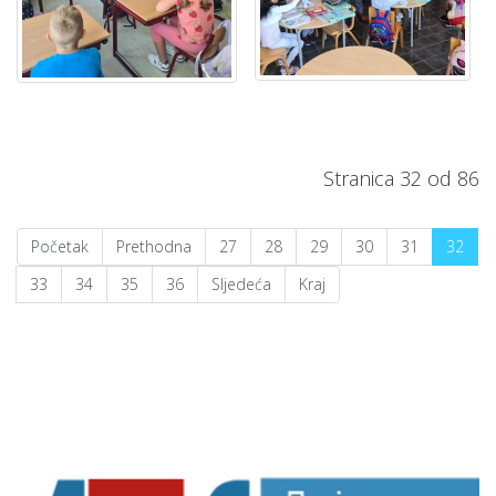
Stranica 32 od 86
Početak
Prethodna
27
28
29
30
31
32
33
34
35
36
Sljedeća
Kraj