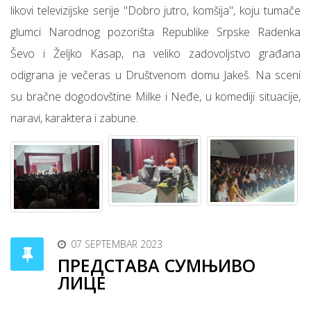
likovi televizijske serije "Dobro jutro, komšija", koju tumače
glumci Narodnog pozorišta Republike Srpske Radenka
Ševo i Željko Kasap, na veliko zadovoljstvo građana
odigrana je večeras u Društvenom domu Jakeš. Na sceni
su bračne dogodovštine Milke i Neđe, u komediji situacije,
naravi, karaktera i zabune.
07 SEPTEMBAR 2023
ПРЕДСТАВА СУМЊИВО
ЛИЦЕ