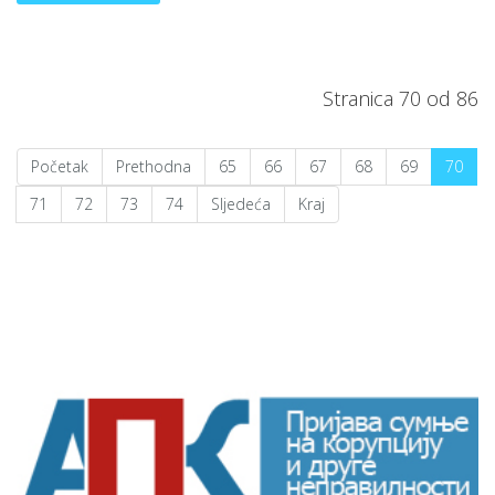
Stranica 70 od 86
Početak
Prethodna
65
66
67
68
69
70
71
72
73
74
Sljedeća
Kraj