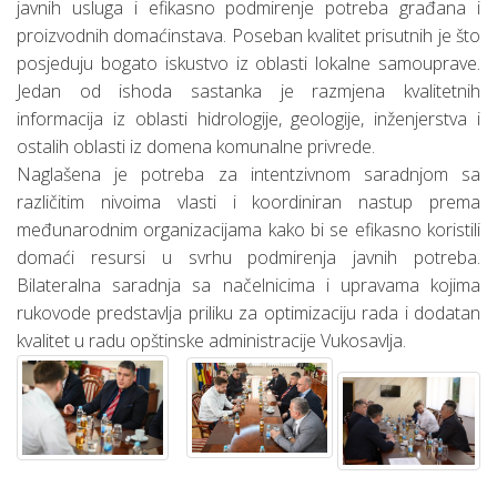
javnih usluga i efikasno podmirenje potreba građana i
proizvodnih domaćinstava. Poseban kvalitet prisutnih je što
posjeduju bogato iskustvo iz oblasti lokalne samouprave.
Jedan od ishoda sastanka je razmjena kvalitetnih
informacija iz oblasti hidrologije, geologije, inženjerstva i
ostalih oblasti iz domena komunalne privrede.
Naglašena je potreba za intentzivnom saradnjom sa
različitim nivoima vlasti i koordiniran nastup prema
međunarodnim organizacijama kako bi se efikasno koristili
domaći resursi u svrhu podmirenja javnih potreba.
Bilateralna saradnja sa načelnicima i upravama kojima
rukovode predstavlja priliku za optimizaciju rada i dodatan
kvalitet u radu opštinske administracije Vukosavlja.