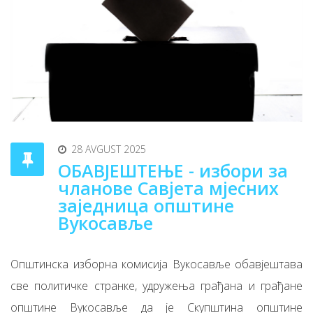
28 AVGUST 2025
ОБАВЈЕШТЕЊЕ - избори за
чланове Савјета мјесних
заједница општине
Вукосавље
Општинска изборна комисија Вукосавље обавјештава
све политичке странке, удружења грађана и грађане
општине Вукосавље да је Скупштина општине