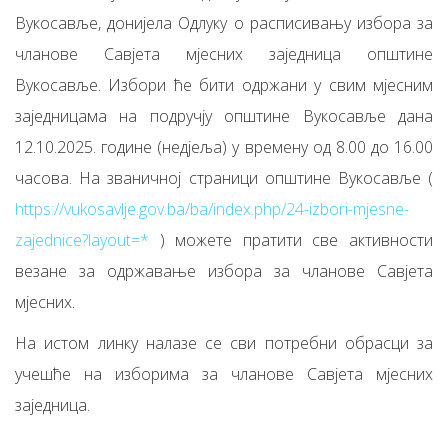
Вукосавље, донијела Одлуку о расписивању избора за
чланове Савјета мјесних заједница општине
Вукосавље. Избори ће бити одржани у свим мјесним
заједницама на подручју општине Вукосавље дана
12.10.2025. године (недјеља) у времену од 8.00 до 16.00
часова. На званичној страници општине Вукосавље (
https://vukosavlje.gov.ba/ba/index.php/24-izbori-mjesne-
zajednice?layout=*
) можете пратити све активности
везане за одржавање избора за чланове Савјета
мјесних.
На истом линку налазе се сви потребни обрасци за
учешће на изборима за чланове Савјета мјесних
заједница.