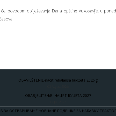
 će, povodom obilježavanja Dana opštine Vukosavlje, u ponedj
 časova.
OBAVJEŠTENJE-nacrt rebalansa budžeta 2026.g
03 Avgust 2026
ОБАВЈЕШТЕЊЕ -НАЦРТ БУЏЕТА 2027
17 Juli 2026
В ЗА ОСТВАРИВАЊЕ НОВЧАНЕ ПОДРШКЕ ЗА НАБАВКУ ТРАКТОР